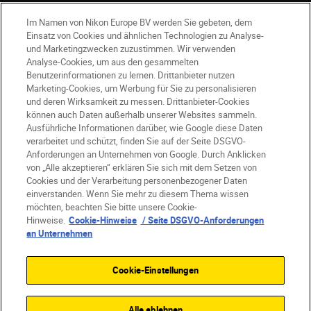
Im Namen von Nikon Europe BV werden Sie gebeten, dem
Einsatz von Cookies und ähnlichen Technologien zu Analyse-
und Marketingzwecken zuzustimmen. Wir verwenden
Analyse-Cookies, um aus den gesammelten
Benutzerinformationen zu lernen. Drittanbieter nutzen
DE
Nikon Sites
Marketing-Cookies, um Werbung für Sie zu personalisieren
Kontakt
Datenschutzhinweis
und deren Wirksamkeit zu messen. Drittanbieter-Cookies
können auch Daten außerhalb unserer Websites sammeln.
Nutzungsbedingungen
Ausführliche Informationen darüber, wie Google diese Daten
Geschäftsbedingungen des Nikon Stores
verarbeitet und schützt, finden Sie auf der Seite DSGVO-
Cookie-Hinweise
Barrierefreiheit
Anforderungen an Unternehmen von Google. Durch Anklicken
von „Alle akzeptieren“ erklären Sie sich mit dem Setzen von
Cookie-Einstellungen
Cookies und der Verarbeitung personenbezogener Daten
© 2026 Nikon
einverstanden. Wenn Sie mehr zu diesem Thema wissen
möchten, beachten Sie bitte unsere Cookie-
Hinweise.
Cookie-Hinweise
/ Seite DSGVO-Anforderungen
an Unternehmen
SKIP
Cookie-Einstellungen
Alle ablehnen