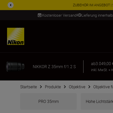
Nutzen Sie unseren kostenl
Kostenloser Versand
Lieferung innerhal
SKIP
ab
3.049,00 
NIKKOR Z 35mm f/1.2 S
inkl. MwSt.
+
K
Startseite
Produkte
Objektive
Objektive 
PRO 35mm
Hohe Lichtstärk