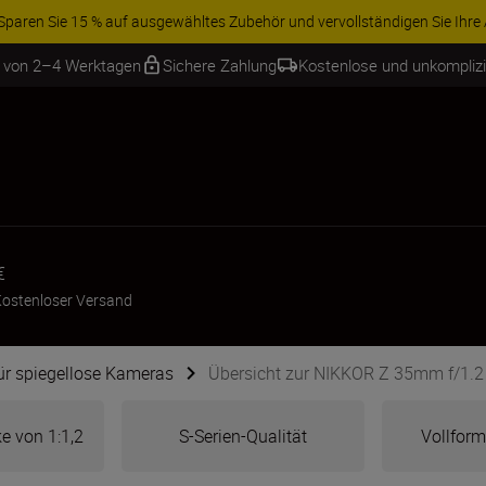
osen Service und sichern Sie sich Ihre 5-jährige Garantie auf NIKKOR Z-Ob
b von 2–4 Werktagen
Sichere Zahlung
Kostenlose und unkompliz
€
ostenloser Versand
für spiegellose Kameras
Übersicht zur NIKKOR Z 35mm f/1.2
e von 1:1,2
S-Serien-Qualität
Vollform