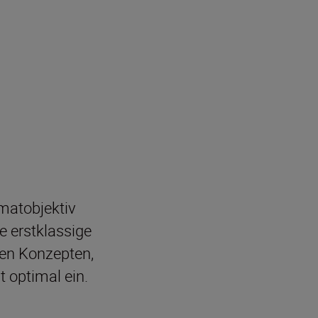
!
rmatobjektiv
e erstklassige
len Konzepten,
t optimal ein.