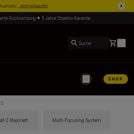
j...
Weitere Informationen
ierte Rücksendung
5 Jahre Objektiv-Garantie
Basket
Suche
SHOP
 S
at-Z-Bajonett
Multi-Focusing System