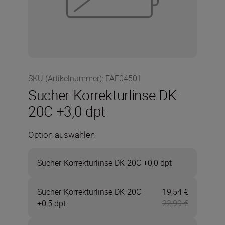
SKU (Artikelnummer)
:
FAF04501
Sucher-Korrekturlinse DK-
20C +3,0 dpt
Option auswählen
Sucher-Korrekturlinse DK-20C +0,0 dpt
Sucher-Korrekturlinse DK-20C
19,54 €
Jetzt 19,54
+0,5 dpt
22,99 €