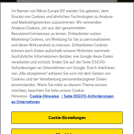
Firma
Im Namen von Nikon Europe BV werden Sie gebeten, dem
Einsatz von Cookies und ähnlichen Technologien zu Analyse-
und Marketingzwecken zuzustimmen. Wir verwenden
Analyse-Cookies, um aus den gesammelten
Benutzerinformationen zu lernen. Drittanbieter nutzen
Marketing-Cookies, um Werbung für Sie zu personalisieren
und deren Wirksamkeit zu messen. Drittanbieter-Cookies
können auch Daten außerhalb unserer Websites sammeln.
Ausführliche Informationen darüber, wie Google diese Daten
verarbeitet und schützt, finden Sie auf der Seite DSGVO-
Anforderungen an Unternehmen von Google. Durch Anklicken
von „Alle akzeptieren“ erklären Sie sich mit dem Setzen von
Cookies und der Verarbeitung personenbezogener Daten
DE
Nikon Sites
einverstanden. Wenn Sie mehr zu diesem Thema wissen
möchten, beachten Sie bitte unsere Cookie-
Kontakt
Datenschutzhinweis
Hinweise.
Cookie-Hinweise
/ Seite DSGVO-Anforderungen
Nutzungsbedingungen
an Unternehmen
Geschäftsbedingungen des Nikon Stores
Cookie-Hinweise
Barrierefreiheit
Cookie-Einstellungen
Cookie-Einstellungen
© 2026 Nikon