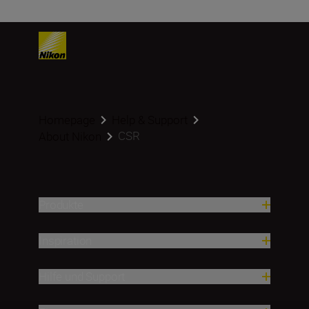
Homepage
Help & Support
CSR
About Nikon
Produkte
Inspiration
Hilfe und Support