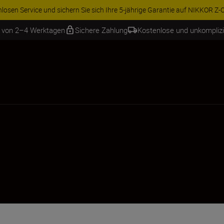
rvice und sichern Sie sich Ihre 5-jährige Garantie auf NIKKOR Z-Obj...
Wei
b von 2–4 Werktagen
Sichere Zahlung
Kostenlose und unkompliz
s