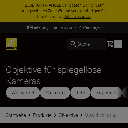
ZUBEHÖR IM ANGEBOT | Sparen Sie 15 % auf
ausgewähltes Zubehör und vervollständigen Sie
Ihre Ausrüstu...
Jetzt einkaufen
Lieferung innerhalb von 2–4 Werktagen
Basket
Suche
Objektive für spiegellose
Kameras
Weitwinkel
Standard
Tele
Supertele
Objektive für s...
Startseite
Produkte
Objektive