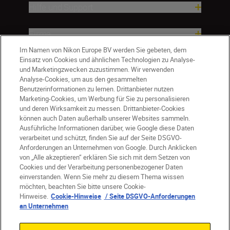
Hilfe und Support
Firma
Im Namen von Nikon Europe BV werden Sie gebeten, dem
Einsatz von Cookies und ähnlichen Technologien zu Analyse-
und Marketingzwecken zuzustimmen. Wir verwenden
Analyse-Cookies, um aus den gesammelten
Benutzerinformationen zu lernen. Drittanbieter nutzen
Marketing-Cookies, um Werbung für Sie zu personalisieren
und deren Wirksamkeit zu messen. Drittanbieter-Cookies
können auch Daten außerhalb unserer Websites sammeln.
Ausführliche Informationen darüber, wie Google diese Daten
verarbeitet und schützt, finden Sie auf der Seite DSGVO-
Anforderungen an Unternehmen von Google. Durch Anklicken
von „Alle akzeptieren“ erklären Sie sich mit dem Setzen von
Cookies und der Verarbeitung personenbezogener Daten
DE
Nikon Sites
einverstanden. Wenn Sie mehr zu diesem Thema wissen
möchten, beachten Sie bitte unsere Cookie-
Kontakt
Datenschutzhinweis
Hinweise.
Cookie-Hinweise
/ Seite DSGVO-Anforderungen
Nutzungsbedingungen
an Unternehmen
Geschäftsbedingungen des Nikon Stores
Cookie-Hinweise
Barrierefreiheit