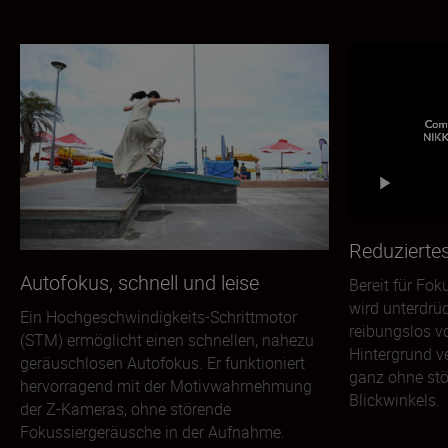
Reduzierte
Autofokus, schnell und leise
Bereit für Fo
wird unterdrü
Ein Hochgeschwindigkeits-Schrittmotor
reibungslos 
(STM) ermöglicht einen schnellen, nahezu
Hintergrund 
geräuschlosen Autofokus. Er funktioniert
ganz ohne st
hervorragend mit der Motivwahrnehmung
Blickwinkels.
der Z-Kameras, ohne störende
Fokussiergeräusche in der Aufnahme.