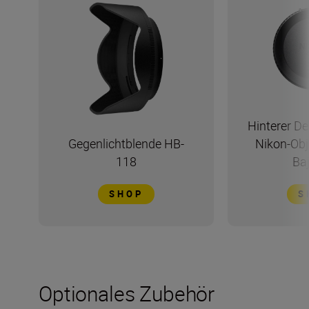
Hinterer De
Gegenlichtblende HB-
Nikon-Obj
118
Ba
SHOP
S
Optionales Zubehör