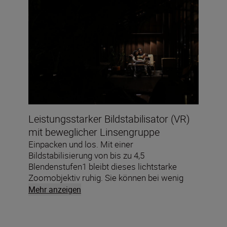
Bewegungen einfrieren, selbst wenn das
Licht schwächer wird.
Leistungsstarker Bildstabilisator (VR)
mit beweglicher Linsengruppe
Einpacken und los. Mit einer
Bildstabilisierung von bis zu 4,5
Blendenstufen1 bleibt dieses lichtstarke
Zoomobjektiv ruhig. Sie können bei wenig
Licht schärfere Fotos aus der Hand machen
Mehr anzeigen
und klarere Videos im Gehen aufnehmen.