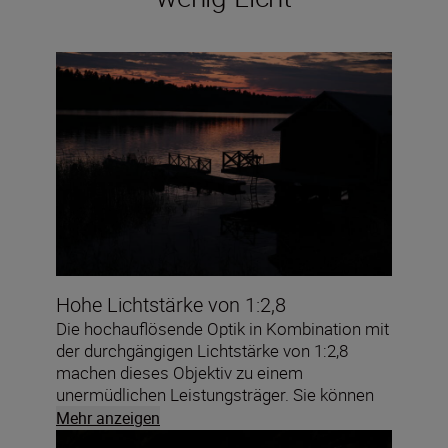
Hohe Lichtstärke von 1:2,8
Die hochauflösende Optik in Kombination mit
der durchgängigen Lichtstärke von 1:2,8
machen dieses Objektiv zu einem
unermüdlichen Leistungsträger. Sie können
mehr Details bei niedrigeren ISO-Werten
Mehr anzeigen
einfangen und mit kürzeren Belichtungszeiten