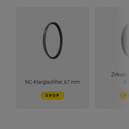
Zirkular-
NC-Klarglasfilter, 67 mm
6
SHOP
S