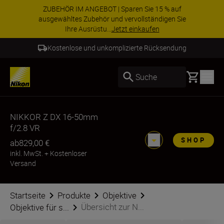
ZUBEHÖR IM ANGEBOT | Sparen Sie 15 % auf
ausgewähltes Zubehör und vervollständigen Sie
Ihre Ausrüstu...
Jetzt einkaufen
Kostenlose und unkomplizierte Rücksendung
Basket
Suche
NIKKOR Z DX 16-50mm
f/2.8 VR
SHOP
ab
829,00 €
inkl. MwSt.
+
Kostenloser
Versand
Startseite
Produkte
Objektive
Übersicht zur N...
Objektive für s...