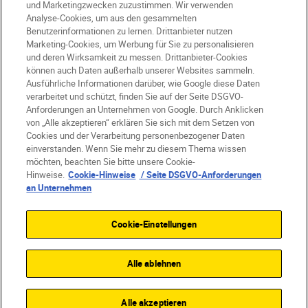
und Marketingzwecken zuzustimmen. Wir verwenden
Analyse-Cookies, um aus den gesammelten
Benutzerinformationen zu lernen. Drittanbieter nutzen
Marketing-Cookies, um Werbung für Sie zu personalisieren
und deren Wirksamkeit zu messen. Drittanbieter-Cookies
können auch Daten außerhalb unserer Websites sammeln.
Ausführliche Informationen darüber, wie Google diese Daten
verarbeitet und schützt, finden Sie auf der Seite DSGVO-
Anforderungen an Unternehmen von Google. Durch Anklicken
von „Alle akzeptieren“ erklären Sie sich mit dem Setzen von
Cookies und der Verarbeitung personenbezogener Daten
DE
Nikon Sites
einverstanden. Wenn Sie mehr zu diesem Thema wissen
möchten, beachten Sie bitte unsere Cookie-
Kontakt
Datenschutzhinweis
Hinweise.
Cookie-Hinweise
/ Seite DSGVO-Anforderungen
Nutzungsbedingungen
an Unternehmen
Geschäftsbedingungen des Nikon Stores
Cookie-Hinweise
Barrierefreiheit
Cookie-Einstellungen
Cookie-Einstellungen
© 2026 Nikon
Alle ablehnen
SKIP
Alle akzeptieren