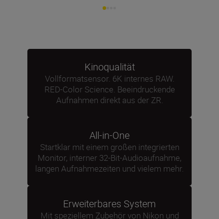
Kinoqualität
Vollformatsensor. 6K internes RAW.
RED-Color Science. Beeindruckende
Aufnahmen direkt aus der ZR.
All-in-One
Startklar mit einem großen integrierten
Monitor, interner 32-Bit-Audioaufnahme,
langen Aufnahmezeiten und vielem mehr.
Erweiterbares System
Mit speziellem Zubehör von Nikon und