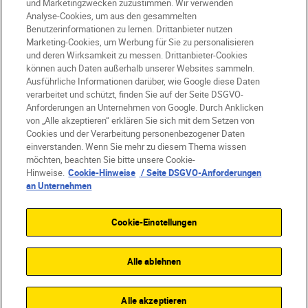
und Marketingzwecken zuzustimmen. Wir verwenden
Analyse-Cookies, um aus den gesammelten
Benutzerinformationen zu lernen. Drittanbieter nutzen
Marketing-Cookies, um Werbung für Sie zu personalisieren
und deren Wirksamkeit zu messen. Drittanbieter-Cookies
können auch Daten außerhalb unserer Websites sammeln.
Ausführliche Informationen darüber, wie Google diese Daten
verarbeitet und schützt, finden Sie auf der Seite DSGVO-
Anforderungen an Unternehmen von Google. Durch Anklicken
von „Alle akzeptieren“ erklären Sie sich mit dem Setzen von
Cookies und der Verarbeitung personenbezogener Daten
einverstanden. Wenn Sie mehr zu diesem Thema wissen
möchten, beachten Sie bitte unsere Cookie-
Hinweise.
Cookie-Hinweise
/ Seite DSGVO-Anforderungen
an Unternehmen
Cookie-Einstellungen
KINOQUALITÄT
ALL-IN-ONE
ERWEITE
Alle ablehnen
ZR
SHOP
Alle akzeptieren
ab
2.349,00 €