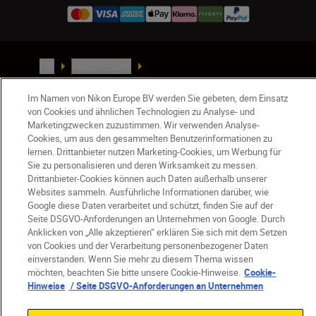
DE
Nikon Sites
Kontakt
Datenschutzhinweis
Im Namen von Nikon Europe BV werden Sie gebeten, dem Einsatz
Nutzungsbedingungen
von Cookies und ähnlichen Technologien zu Analyse- und
Geschäftsbedingungen des Nikon Stores
Marketingzwecken zuzustimmen. Wir verwenden Analyse-
Cookie-Hinweise
Barrierefreiheit
Cookies, um aus den gesammelten Benutzerinformationen zu
Cookie-Einstellungen
lernen. Drittanbieter nutzen Marketing-Cookies, um Werbung für
Sie zu personalisieren und deren Wirksamkeit zu messen.
© 2026 Nikon
Drittanbieter-Cookies können auch Daten außerhalb unserer
Websites sammeln. Ausführliche Informationen darüber, wie
Google diese Daten verarbeitet und schützt, finden Sie auf der
Seite DSGVO-Anforderungen an Unternehmen von Google. Durch
SKIP
Anklicken von „Alle akzeptieren“ erklären Sie sich mit dem Setzen
von Cookies und der Verarbeitung personenbezogener Daten
einverstanden. Wenn Sie mehr zu diesem Thema wissen
möchten, beachten Sie bitte unsere Cookie-Hinweise.
Cookie-
Hinweise
/ Seite DSGVO-Anforderungen an Unternehmen