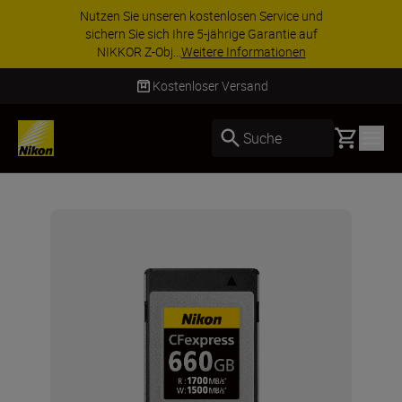
utzen Sie unseren kostenlosen Service und
Z
sichern Sie sich Ihre 5-jährige Garantie auf
aus
NIKKOR Z-Obj...
Weitere Informationen
Kostenloser Versand
Basket
Suche