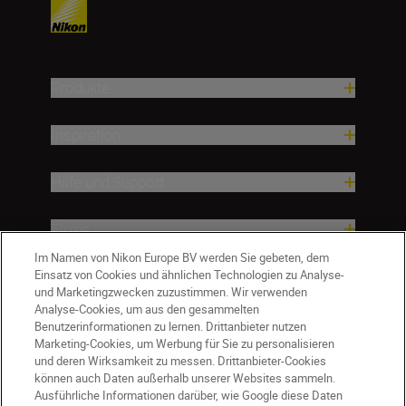
Produkte
Inspiration
Hilfe und Support
Firma
Im Namen von Nikon Europe BV werden Sie gebeten, dem
Einsatz von Cookies und ähnlichen Technologien zu Analyse-
und Marketingzwecken zuzustimmen. Wir verwenden
Analyse-Cookies, um aus den gesammelten
Benutzerinformationen zu lernen. Drittanbieter nutzen
Marketing-Cookies, um Werbung für Sie zu personalisieren
und deren Wirksamkeit zu messen. Drittanbieter-Cookies
können auch Daten außerhalb unserer Websites sammeln.
Ausführliche Informationen darüber, wie Google diese Daten