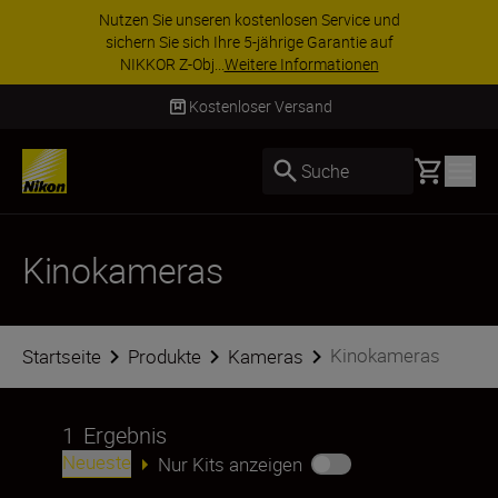
Nutzen Sie unseren kostenlosen Service und
sichern Sie sich Ihre 5-jährige Garantie auf
NIKKOR Z-Obj...
Weitere Informationen
Kostenloser Versand
Basket
Suche
Kinokameras
Kinokameras
Startseite
Produkte
Kameras
1
Ergebnis
Neueste
Nur Kits anzeigen