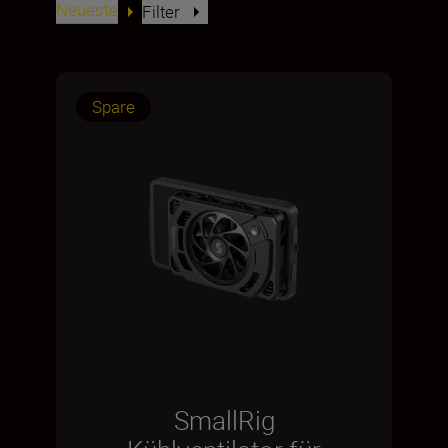
Neueste
Filter
Spare
SmallRig