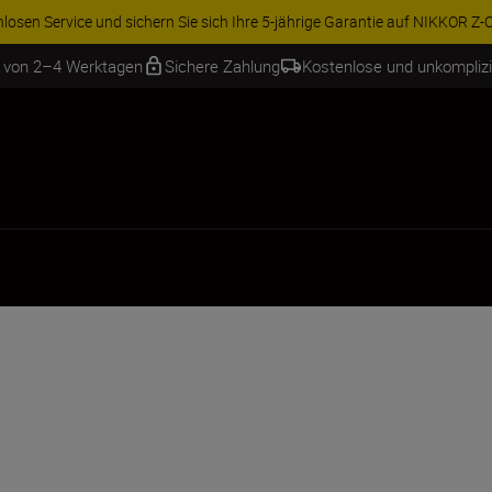
osen Service und sichern Sie sich Ihre 5-jährige Garantie auf NIKKOR Z-Ob
b von 2–4 Werktagen
Sichere Zahlung
Kostenlose und unkompliz