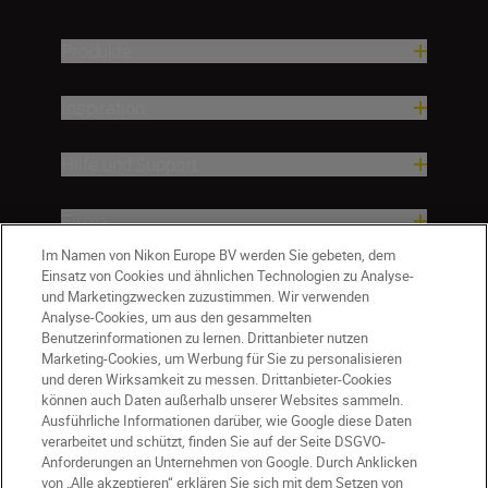
Produkte
Inspiration
Hilfe und Support
Firma
Im Namen von Nikon Europe BV werden Sie gebeten, dem
Einsatz von Cookies und ähnlichen Technologien zu Analyse-
und Marketingzwecken zuzustimmen. Wir verwenden
Analyse-Cookies, um aus den gesammelten
Benutzerinformationen zu lernen. Drittanbieter nutzen
Marketing-Cookies, um Werbung für Sie zu personalisieren
und deren Wirksamkeit zu messen. Drittanbieter-Cookies
können auch Daten außerhalb unserer Websites sammeln.
Ausführliche Informationen darüber, wie Google diese Daten
verarbeitet und schützt, finden Sie auf der Seite DSGVO-
Anforderungen an Unternehmen von Google. Durch Anklicken
von „Alle akzeptieren“ erklären Sie sich mit dem Setzen von