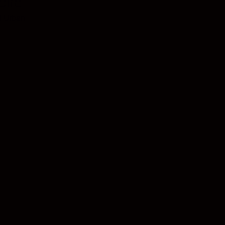
oire
d Urban