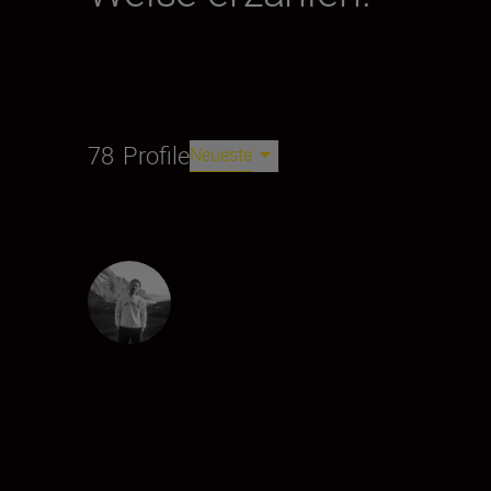
78
Profile
Neueste
Linus Bergman
Creator
•
Street und Urban