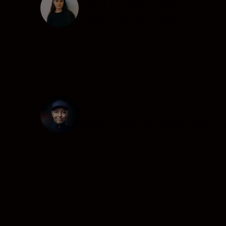
Dani K Monteiro
Creator
•
Sport und Action
Göran Strand
Creator
•
Nacht- und Astrofotografie
•
L