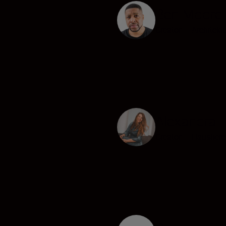
Ben Moore
Creator
•
Architekt
Alexandra 
Creator
•
Haustiere