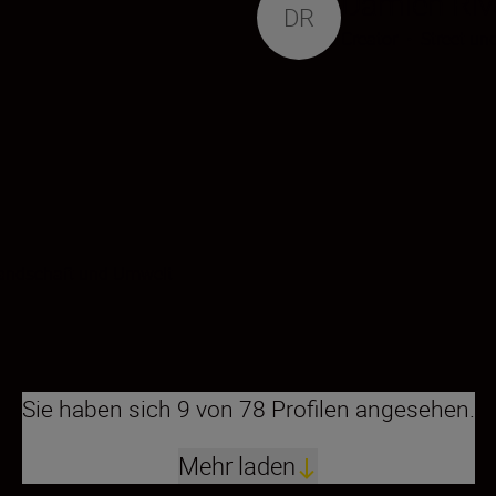
Damien Riv
DR
Creator
•
Street un
andschaft und Umwelt
Sie haben sich 9 von 78 Profilen angesehen.
Mehr laden