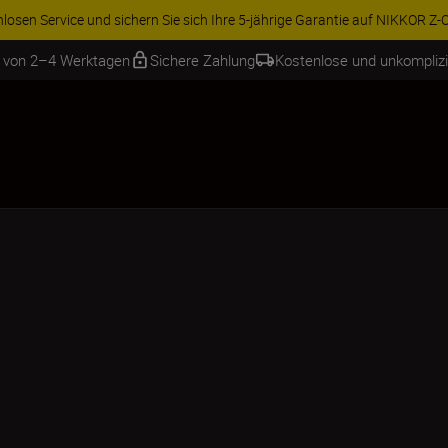
ren Sie 15 % auf ausgewähltes Zubehör und vervollständigen Sie Ihre A
b von 2–4 Werktagen
Sichere Zahlung
Kostenlose und unkompliz