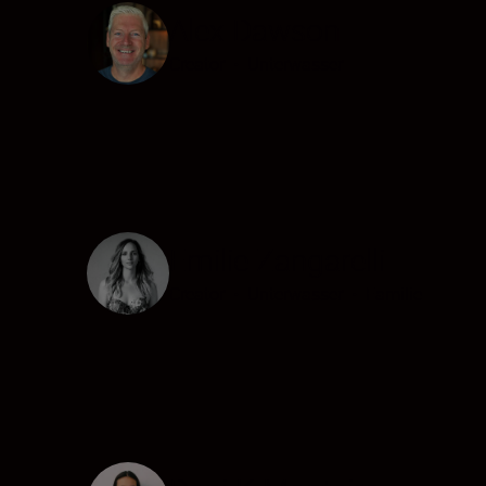
Alex Dawson
Creator
•
Unterwasser
Emilie Zangarelli
Creator
•
Unterwasser
•
Familie