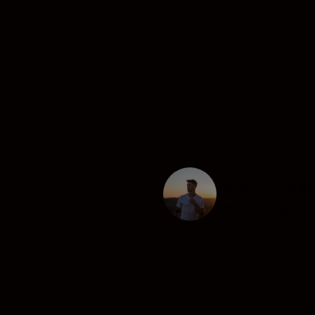
André Alexa
Creator
•
Reisen u