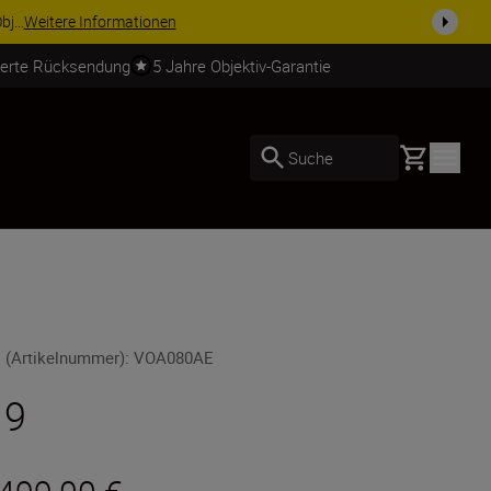
usrüstu...
Jetzt einkaufen
ierte Rücksendung
5 Jahre Objektiv-Garantie
Basket
Suche
 (Artikelnummer)
:
VOA080AE
 9