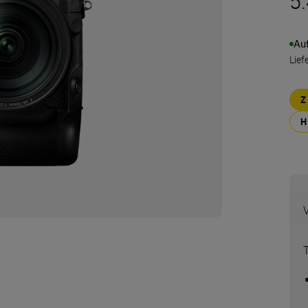
5
Au
Lief