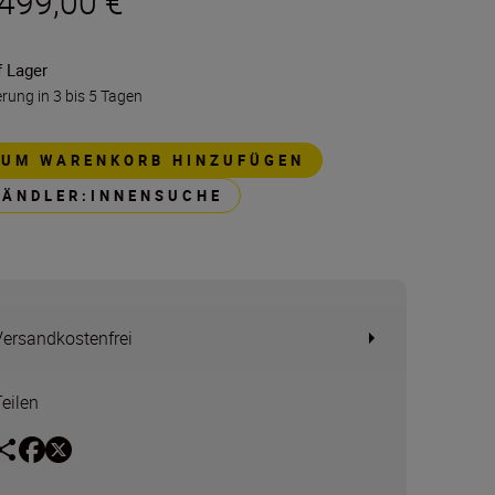
.499,00 €
f Lager
erung in 3 bis 5 Tagen
ZUM WARENKORB HINZUFÜGEN
HÄNDLER:INNENSUCHE
Versandkostenfrei
Teilen