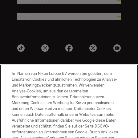
Hilfe und Support
Firma
Im Namen von Nikon Europe BV werden Sie gebeten, dem
Einsatz von Cookies und ähnlichen Technologien zu Analyse-
und Marketingzwecken zuzustimmen. Wir verwenden
Analyse-Cookies, um aus den gesammelten
Benutzerinformationen zu lernen. Drittanbieter nutzen
DE
Nikon Sites
Marketing-Cookies, um Werbung für Sie zu personalisieren
Kontakt
Datenschutzhinweis
und deren Wirksamkeit zu messen. Drittanbieter-Cookies
können auch Daten außerhalb unserer Websites sammeln.
Nutzungsbedingungen
Ausführliche Informationen darüber, wie Google diese Daten
Geschäftsbedingungen des Nikon Stores
verarbeitet und schützt, finden Sie auf der Seite DSGVO-
Cookie-Hinweise
Barrierefreiheit
Anforderungen an Unternehmen von Google. Durch Anklicken
von „Alle akzeptieren“ erklären Sie sich mit dem Setzen von