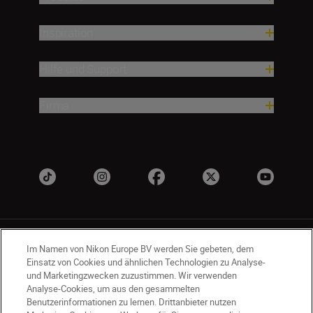
Inspiration
Hilfe und Support
Firma
Im Namen von Nikon Europe BV werden Sie gebeten, dem
Einsatz von Cookies und ähnlichen Technologien zu Analyse-
und Marketingzwecken zuzustimmen. Wir verwenden
Analyse-Cookies, um aus den gesammelten
DE
Nikon Sites
Benutzerinformationen zu lernen. Drittanbieter nutzen