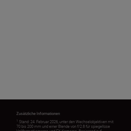
Zusätzliche Informationen
1
Stand: 24. Februar 2026, unter den Wechselobjektiven mit
70 bis 200 mm und einer Blende von f/2.8 für spiegellose
Vollformatkameras und FX-Kameras. Basierend auf