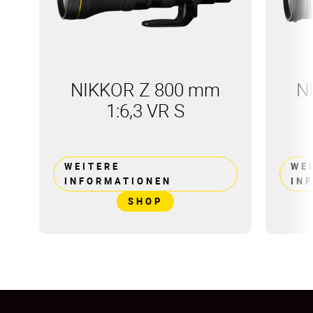
NIKKOR Z 800 mm
N
1:6,3 VR S
WEITERE
WE
INFORMATIONEN
IN
SHOP