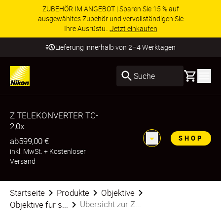
ZUBEHÖR IM ANGEBOT | Sparen Sie 15 % auf
ausgewähltes Zubehör und vervollständigen Sie
Ihre Ausrüstu...
Jetzt einkaufen
Lieferung innerhalb von 2–4 Werktagen
Basket
Suche
Z TELEKONVERTER TC-
2,0x
SHOP
ab
599,00 €
inkl. MwSt.
+
Kostenloser
Versand
Startseite
Produkte
Objektive
Übersicht zur Z...
Objektive für s...