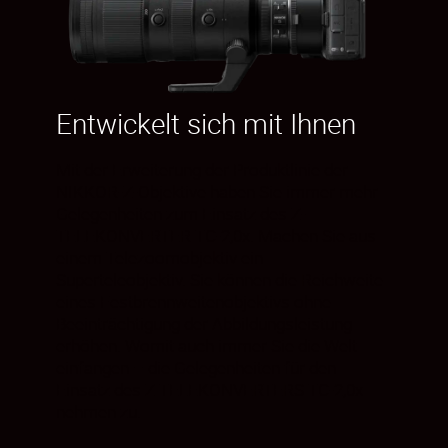
Entwickelt sich mit Ihnen
Mit der Erweiterung der Produktlinie der
NIKKOR-Z-Objektive haben Sie immer mehr
Gelegenheiten zum Einsatz des Z-
TELEKONVERTER TC-2,0x. Machen Sie aus
einem Telezoomobjektiv ein
Superteleobjektiv. Sie können die Reichweite
eines Festbrennweitenobjektivs ohne
Beeinträchtigung der Abbildungsleistung
erhöhen. Womit auch immer Sie die Welt
einfangen – die Gelegenheiten für den
Einsatz des Z TELEKONVERTERS TC-2,0x
nehmen zu.