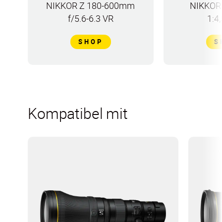
NIKKOR Z 180-600mm
NIKKOR
f/5.6-6.3 VR
1:4
SHOP
S
Kompatibel mit