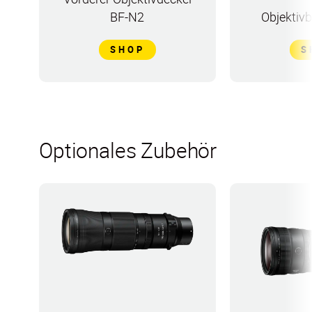
BF-N2
Objektiv
SHOP
S
Optionales Zubehör