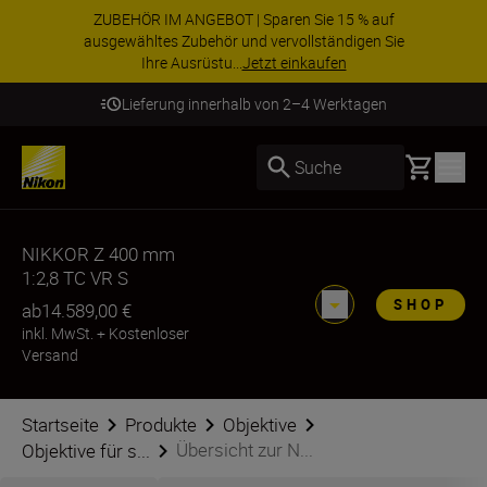
ZUBEHÖR IM ANGEBOT | Sparen Sie 15 % auf
ausgewähltes Zubehör und vervollständigen Sie
Ihre Ausrüstu...
Jetzt einkaufen
Lieferung innerhalb von 2–4 Werktagen
Basket
Suche
NIKKOR Z 400 mm
1:2,8 TC VR S
SHOP
ab
14.589,00 €
inkl. MwSt.
+
Kostenloser
Versand
Startseite
Produkte
Objektive
Übersicht zur N...
Objektive für s...