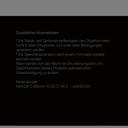
Zusätzliche Informationen
¹ Die Staub- und Spritzwasserfestigkeit des Objektivs kann
nicht in allen Situationen und unter allen Bedingungen
garantiert werden.
² Die Speichertaste kann nach einem Firmware-Update
aktiviert werden.
Nikon behält sich das Recht vor, Erscheinungsbild und
Spezifikationen dieses Produkts jederzeit ohne
Vorankündigung zu ändern.
Materialcode
NIKKOR Z 400mm f/2.8 TC VR S – JMA501DA