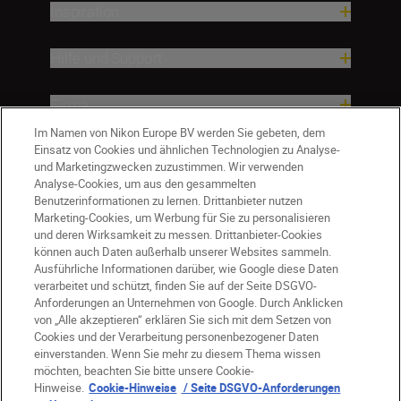
Inspiration
Hilfe und Support
Firma
Im Namen von Nikon Europe BV werden Sie gebeten, dem
Einsatz von Cookies und ähnlichen Technologien zu Analyse-
und Marketingzwecken zuzustimmen. Wir verwenden
Analyse-Cookies, um aus den gesammelten
Benutzerinformationen zu lernen. Drittanbieter nutzen
Marketing-Cookies, um Werbung für Sie zu personalisieren
und deren Wirksamkeit zu messen. Drittanbieter-Cookies
können auch Daten außerhalb unserer Websites sammeln.
Ausführliche Informationen darüber, wie Google diese Daten
verarbeitet und schützt, finden Sie auf der Seite DSGVO-
Anforderungen an Unternehmen von Google. Durch Anklicken
von „Alle akzeptieren“ erklären Sie sich mit dem Setzen von
Cookies und der Verarbeitung personenbezogener Daten
DE
Nikon Sites
einverstanden. Wenn Sie mehr zu diesem Thema wissen
möchten, beachten Sie bitte unsere Cookie-
Kontakt
Datenschutzhinweis
Hinweise.
Cookie-Hinweise
/ Seite DSGVO-Anforderungen
Nutzungsbedingungen