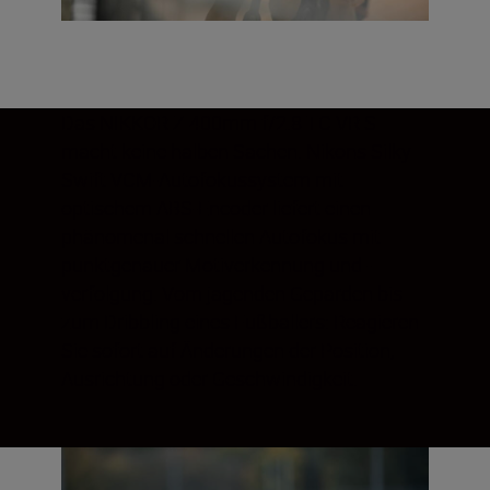
Das NIKKOR Z 400mm f/2.8 TC VR S
macht keine halben Sachen. Nikons Silky
Swift VCM-Autofokussystem mit
optischem ABS-Encoder liefert einen
phänomenal schnellen Autofokus mit
punktgenauer Motiverkennung und -
verfolgung. Vom jagenden Geparden bis
zum Dribbling eines Fußballers: Reagieren
Sie sofort auf Änderungen der Position,
Ausrichtung oder Geschwindigkeit.