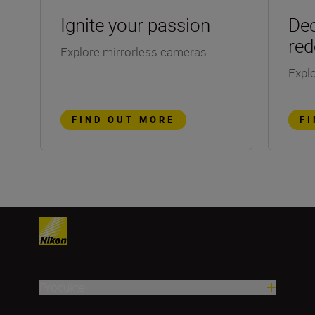
Ignite your passion
Dec
red
Explore mirrorless cameras
Explo
FIND OUT MORE
F
Produkte