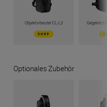
Objektivbeutel CL-L3
Gegenlich
SHOP
S
Optionales Zubehör