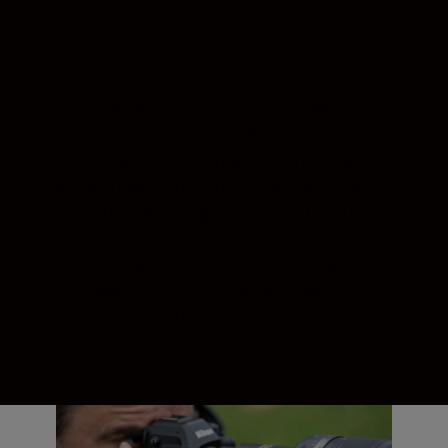
Sport. Wilde Tiere in freier Natur. Natur.
Dieses beeindruckende Objektiv wurde für
die Aufnahme außergewöhnlicher Bilder in
schwierigen Situationen entwickelt und
hält jede Bewegung fest. Die AF-Leistung
ist phänomenal, und der integrierte
Bildstabilisator bietet einen Vorteil von 5,5
Lichtwertstufen. Sie erhalten dieselbe
erstaunliche Bildqualität, ob mit 400 mm
Brennweite oder aktiviertem Telekonverter.