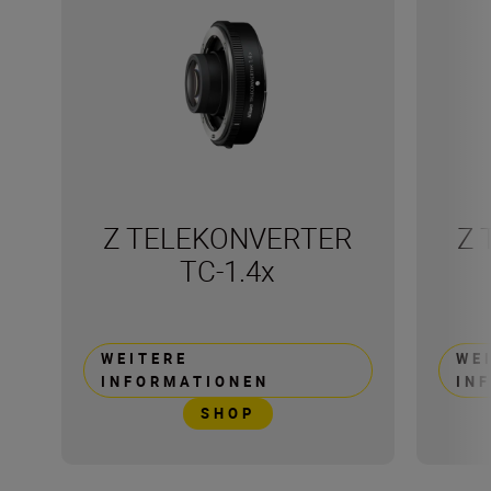
Z TELEKONVERTER
Z 
TC-1.4x
WEITERE
WE
INFORMATIONEN
IN
SHOP