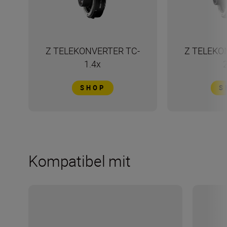
Z TELEKONVERTER TC-
Z TELEKO
1.4x
SHOP
S
Kompatibel mit