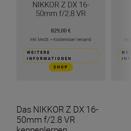
NIKKOR Z DX 16-
50mm f/2.8 VR
829,00 €
inkl. MwSt.
+
Kostenloser Versand
ink
WEITERE
WE
INFORMATIONEN
IN
SHOP
Das NIKKOR Z DX 16-
50mm f/2.8 VR
kennenlernen