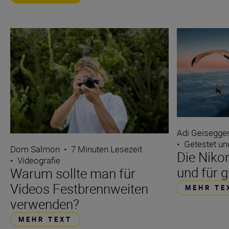
Adi Geisegge
•
Getestet un
Dom Salmon
•
7 Minuten Lesezeit
Die Nikon
•
Videografie
und für 
Warum sollte man für
Videos Festbrennweiten
MEHR TE
verwenden?
MEHR TEXT