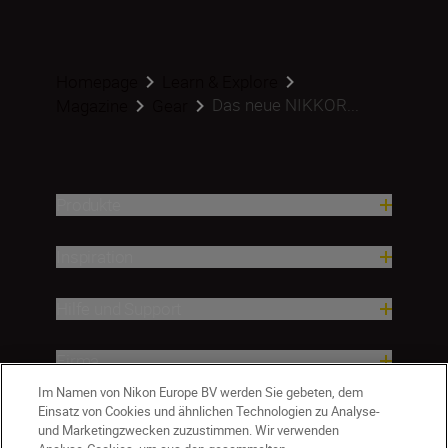
Homepage
Learn & Explore
Das neue NIKKOR...
Magazine
Gear
Produkte
Inspiration
Hilfe und Support
Firma
Im Namen von Nikon Europe BV werden Sie gebeten, dem
Einsatz von Cookies und ähnlichen Technologien zu Analyse-
und Marketingzwecken zuzustimmen. Wir verwenden