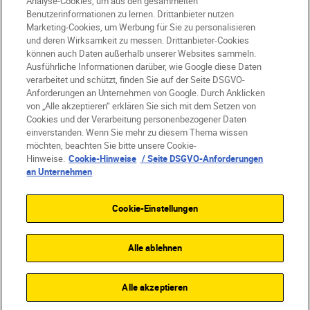
Analyse-Cookies, um aus den gesammelten
Benutzerinformationen zu lernen. Drittanbieter nutzen
Marketing-Cookies, um Werbung für Sie zu personalisieren
und deren Wirksamkeit zu messen. Drittanbieter-Cookies
können auch Daten außerhalb unserer Websites sammeln.
Ausführliche Informationen darüber, wie Google diese Daten
verarbeitet und schützt, finden Sie auf der Seite DSGVO-
Anforderungen an Unternehmen von Google. Durch Anklicken
von „Alle akzeptieren“ erklären Sie sich mit dem Setzen von
Cookies und der Verarbeitung personenbezogener Daten
DE
Nikon Sites
einverstanden. Wenn Sie mehr zu diesem Thema wissen
möchten, beachten Sie bitte unsere Cookie-
Kontakt
Datenschutzhinweis
Hinweise.
Cookie-Hinweise
/ Seite DSGVO-Anforderungen
Nutzungsbedingungen
an Unternehmen
Geschäftsbedingungen des Nikon Stores
Cookie-Hinweise
Barrierefreiheit
Cookie-Einstellungen
Cookie-Einstellungen
© 2026 Nikon
Alle ablehnen
SKIP
Alle akzeptieren