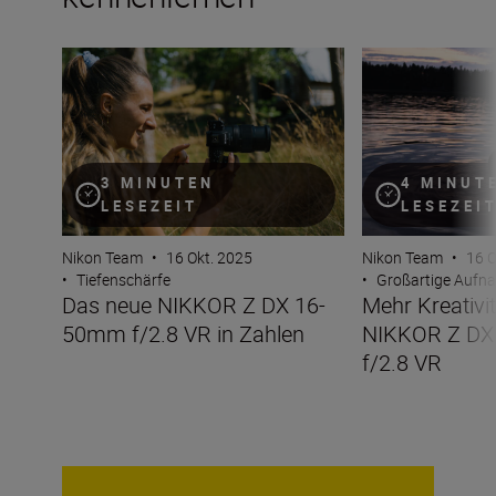
Das neue NIKKOR Z DX 16-50mm f/2.8 VR in Zahlen
Mehr Kreativitä
3 MINUTEN
4 MINUT
LESEZEIT
LESEZEI
Nikon Team
•
16 Okt. 2025
Nikon Team
•
16 O
•
Tiefenschärfe
•
Großartige Aufn
Das neue NIKKOR Z DX 16-
Mehr Kreativi
50mm f/2.8 VR in Zahlen
NIKKOR Z D
f/2.8 VR