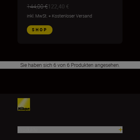
144,00 €
122,40 €
inkl. MwSt.
+
Kostenloser Versand
SHOP
Sie haben sich 6 von 6 Produkten angesehen.
1
2
3
4
5
6
7
8
9
10
11
12
13
14
15
16
17
Produkte