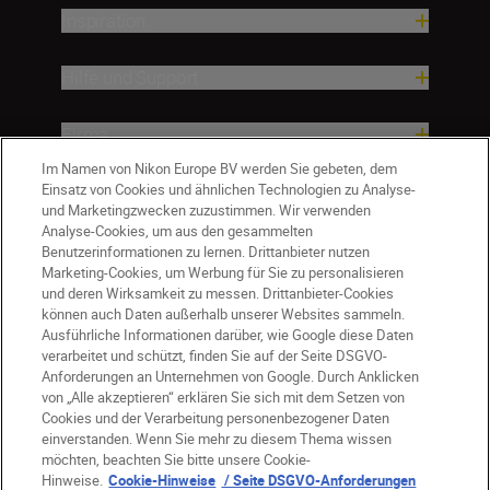
Inspiration
Hilfe und Support
Firma
Im Namen von Nikon Europe BV werden Sie gebeten, dem
Einsatz von Cookies und ähnlichen Technologien zu Analyse-
und Marketingzwecken zuzustimmen. Wir verwenden
Analyse-Cookies, um aus den gesammelten
Benutzerinformationen zu lernen. Drittanbieter nutzen
Marketing-Cookies, um Werbung für Sie zu personalisieren
und deren Wirksamkeit zu messen. Drittanbieter-Cookies
können auch Daten außerhalb unserer Websites sammeln.
Ausführliche Informationen darüber, wie Google diese Daten
verarbeitet und schützt, finden Sie auf der Seite DSGVO-
Anforderungen an Unternehmen von Google. Durch Anklicken
von „Alle akzeptieren“ erklären Sie sich mit dem Setzen von
Cookies und der Verarbeitung personenbezogener Daten
DE
Nikon Sites
einverstanden. Wenn Sie mehr zu diesem Thema wissen
möchten, beachten Sie bitte unsere Cookie-
Kontakt
Datenschutzhinweis
Hinweise.
Cookie-Hinweise
/ Seite DSGVO-Anforderungen
Nutzungsbedingungen