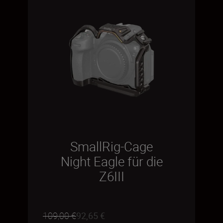
SmallRig-Cage
Night Eagle für die
Z6III
109,00 €
92,65 €