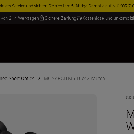
rvice und sichern Sie sich Ihre 5-jährige Garantie auf NIKKOR Z-Obj...
Wei
b von 2–4 Werktagen
Sichere Zahlung
Kostenlose und unkompliz
hed Sport Optics
MONARCH M5 10x42 kaufen
SKU
M
W