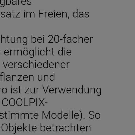
agbares
atz im Freien, das
htung bei 20-facher
 ermöglicht die
g verschiedener
Pflanzen und
ro ist zur Verwendung
r COOLPIX-
estimmte Modelle). So
 Objekte betrachten