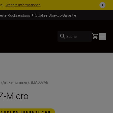
usrüstu...
Jetzt einkaufen
ierte Rücksendung
5 Jahre Objektiv-Garantie
Basket
Suche
 (Artikelnummer)
:
BJA003AB
Z-Micro
HÄNDLER:INNENSUCHE