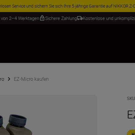
ren Sie 15 % auf ausgewähltes Zubehör und vervollständigen Sie Ihre A
b von 2–4 Werktagen
Sichere Zahlung
Kostenlose und unkompliz
ro
EZ-Micro kaufen
SKU
E