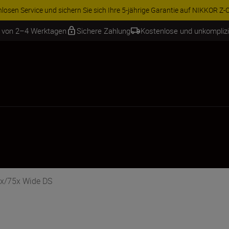
osen Service und sichern Sie sich Ihre 5-jährige Garantie auf NIKKOR Z-Ob
b von 2–4 Werktagen
Sichere Zahlung
Kostenlose und unkompliz
0x/75x Wide DS