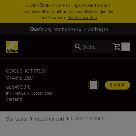
ZUBEHÖR IM ANGEBOT | Sparen Sie 15 % auf
ausgewähltes Zubehör und vervollständigen Sie
Ihre Ausrüstu...
Jetzt einkaufen
Lieferung innerhalb von 2–4 Werktagen
Basket
Suche
COOLSHOT PROII
STABILIZED
SHOP
ab
549,00 €
inkl. MwSt.
+
Kostenloser
Versand
Übersicht zur C...
Startseite
discontinued