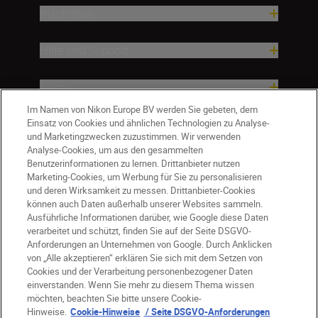
Inspiration
Hilfe und Support
Firma
Im Namen von Nikon Europe BV werden Sie gebeten, dem
Einsatz von Cookies und ähnlichen Technologien zu Analyse-
und Marketingzwecken zuzustimmen. Wir verwenden
Analyse-Cookies, um aus den gesammelten
Benutzerinformationen zu lernen. Drittanbieter nutzen
Marketing-Cookies, um Werbung für Sie zu personalisieren
und deren Wirksamkeit zu messen. Drittanbieter-Cookies
können auch Daten außerhalb unserer Websites sammeln.
Ausführliche Informationen darüber, wie Google diese Daten
verarbeitet und schützt, finden Sie auf der Seite DSGVO-
Anforderungen an Unternehmen von Google. Durch Anklicken
von „Alle akzeptieren“ erklären Sie sich mit dem Setzen von
Cookies und der Verarbeitung personenbezogener Daten
DE
Nikon Sites
einverstanden. Wenn Sie mehr zu diesem Thema wissen
möchten, beachten Sie bitte unsere Cookie-
Kontakt
Datenschutzhinweis
Hinweise.
Cookie-Hinweise
/ Seite DSGVO-Anforderungen
Nutzungsbedingungen