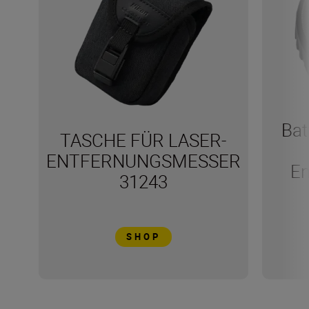
Bat
TASCHE FÜR LASER-
ENTFERNUNGSMESSER
En
31243
SHOP