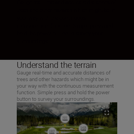
Gauge real-time and accurate distances of
trees and other hazards which might be in
your way with the continuous
measurement function. Simple press and
hold the power button to survey your
surroundings.
Understand the terrain
Gauge real-time and accurate distances of
trees and other hazards which might be in
your way with the continuous measurement
function. Simple press and hold the power
button to survey your surroundings.