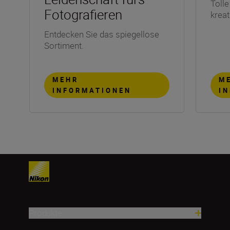
Tolle
Fotografieren
kreat
Entdecken Sie das spiegellose
Sortiment.
MEHR
M
INFORMATIONEN
I
Produkte