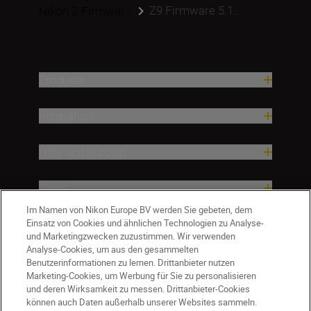
Z9 Firmware 5.1...
Nikon Z Firmwar...
Produkte
Inspiration
Hilfe und Support
Firma
Im Namen von Nikon Europe BV werden Sie gebeten, dem
Einsatz von Cookies und ähnlichen Technologien zu Analyse-
und Marketingzwecken zuzustimmen. Wir verwenden
Analyse-Cookies, um aus den gesammelten
Benutzerinformationen zu lernen. Drittanbieter nutzen
Marketing-Cookies, um Werbung für Sie zu personalisieren
und deren Wirksamkeit zu messen. Drittanbieter-Cookies
können auch Daten außerhalb unserer Websites sammeln.