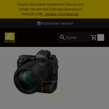
ZUBEHÖR IM ANGEBOT | Sparen Sie 15 % auf
ausgewähltes Zubehör und vervollständigen Sie
Ihre Ausrüstu...
Jetzt einkaufen
Lieferung innerhalb von 2–4 Werktagen
Basket
Suche