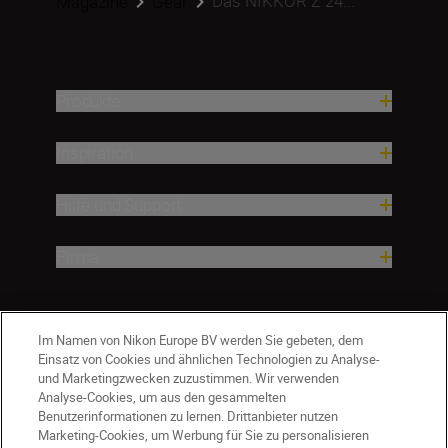
Das NIKKOR Z 24...
Magazine
Gear
Produkte
Inspiration
Hilfe und Support
Firma
Im Namen von Nikon Europe BV werden Sie gebeten, dem
Einsatz von Cookies und ähnlichen Technologien zu Analyse-
und Marketingzwecken zuzustimmen. Wir verwenden
Analyse-Cookies, um aus den gesammelten
Benutzerinformationen zu lernen. Drittanbieter nutzen
Marketing-Cookies, um Werbung für Sie zu personalisieren