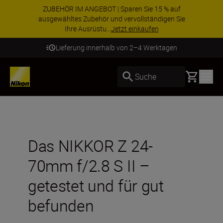
ZUBEHÖR IM ANGEBOT | Sparen Sie 15 % auf
ausgewähltes Zubehör und vervollständigen Sie
Ihre Ausrüstu...
Jetzt einkaufen
Lieferung innerhalb von 2–4 Werktagen
Basket
Suche
Das NIKKOR Z 24-
70mm f/2.8 S II –
getestet und für gut
befunden