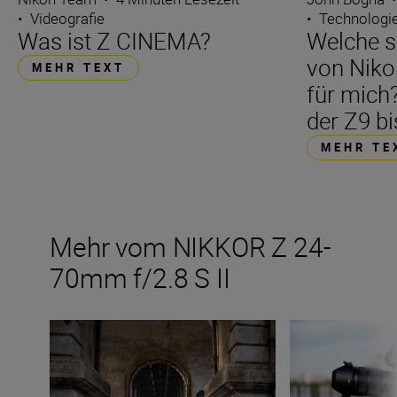
•
Videografie
•
Technologi
Was ist Z CINEMA?
Welche s
von Nikon
MEHR TEXT
für mich?
der Z9 bi
MEHR TE
Mehr vom NIKKOR Z 24-
70mm f/2.8 S II
Ideen und Tricks zum Ausprobieren mit dem neuen NIKK
Die wichtigen Da