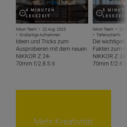
4 MINUTEN
5 MINUT
LESEZEIT
LESEZEI
Nikon Team
•
22 Aug. 2025
Nikon Team
•
22 
•
Großartige Aufnahmen
•
Tiefenschärfe
Ideen und Tricks zum
Die wichtigen
Ausprobieren mit dem neuen
Fakten zum n
NIKKOR Z 24-
NIKKOR Z 24
70mm f/2.8 S II
70mm f/2.8 S 
Mehr Kreativität