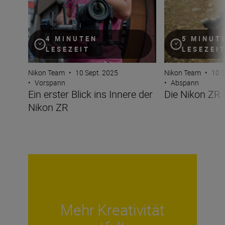
4 MINUTEN
5 MINUT
LESEZEIT
LESEZEI
Nikon Team
•
10 Sept. 2025
Nikon Team
•
10 S
•
Vorspann
•
Abspann
Ein erster Blick ins Innere der
Die Nikon ZR 
Nikon ZR
Mehr Kreativität