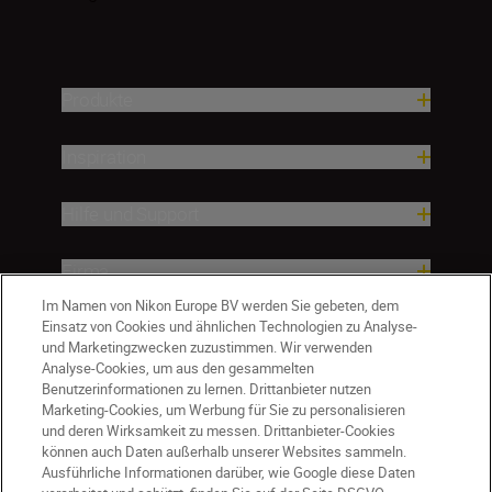
Produkte
Inspiration
Hilfe und Support
Firma
Im Namen von Nikon Europe BV werden Sie gebeten, dem
Einsatz von Cookies und ähnlichen Technologien zu Analyse-
und Marketingzwecken zuzustimmen. Wir verwenden
Analyse-Cookies, um aus den gesammelten
Benutzerinformationen zu lernen. Drittanbieter nutzen
Marketing-Cookies, um Werbung für Sie zu personalisieren
und deren Wirksamkeit zu messen. Drittanbieter-Cookies
können auch Daten außerhalb unserer Websites sammeln.
Ausführliche Informationen darüber, wie Google diese Daten