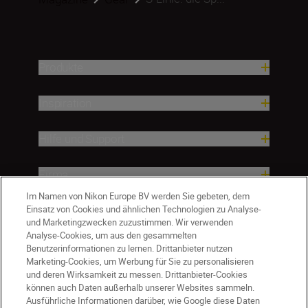
Produkte
Inspiration
Hilfe und Support
Firma
Im Namen von Nikon Europe BV werden Sie gebeten, dem
Einsatz von Cookies und ähnlichen Technologien zu Analyse-
und Marketingzwecken zuzustimmen. Wir verwenden
Analyse-Cookies, um aus den gesammelten
Benutzerinformationen zu lernen. Drittanbieter nutzen
Marketing-Cookies, um Werbung für Sie zu personalisieren
und deren Wirksamkeit zu messen. Drittanbieter-Cookies
können auch Daten außerhalb unserer Websites sammeln.
Ausführliche Informationen darüber, wie Google diese Daten