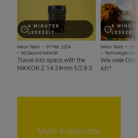
4 MINUTEN
8 MINUT
LESEZEIT
LESEZEI
Nikon Team
•
07 Feb. 2024
Nikon Team
•
05 F
•
90-Second NIKKOR
•
Technologie und
Travel into space with the
Wie viele Obj
NIKKOR Z 14-24mm f/2.8 S
ich?
Mehr Kreativität