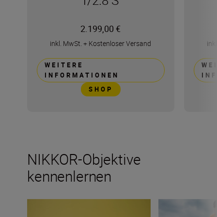
f/2.8 S
2.199,00 €
inkl. MwSt.
+
Kostenloser Versand
ink
WEITERE
WE
INFORMATIONEN
IN
SHOP
NIKKOR-Objektive
kennenlernen
Travel into space with the NIKKOR Z 14-24mm f/2.8 S
Wie viele Objekti