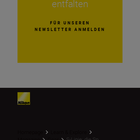
entfalten
FÜR UNSEREN
NEWSLETTER ANMELDEN
Homepage
Learn & Explore
S-Linie: die Sp...
Magazine
Gear