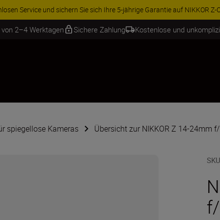
ren Sie 15 % auf ausgewähltes Zubehör und vervollständigen Sie Ihre A
b von 2–4 Werktagen
Sichere Zahlung
Kostenlose und unkompliz
für spiegellose Kameras
Übersicht zur NIKKOR Z 14-24mm f/
SKU
N
f