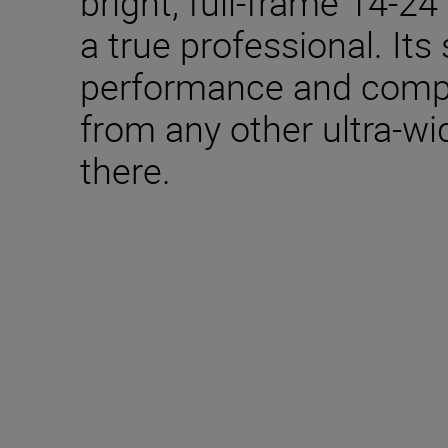
bright, full-frame 14-2
a true professional. It
performance and compac
from any other ultra-w
there.
Im Lieferumfang ent