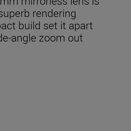
4 mm mirrorless lens is
s superb rendering
t build set it apart
ide-angle zoom out
halten