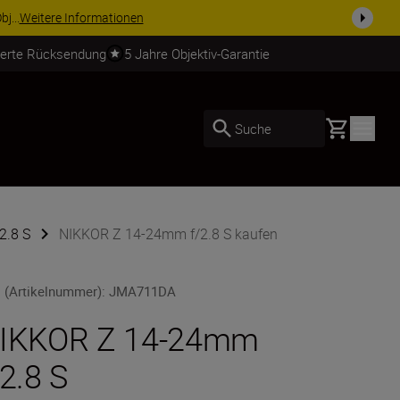
usrüstu...
Jetzt einkaufen
ierte Rücksendung
5 Jahre Objektiv-Garantie
Basket
Suche
2.8 S
NIKKOR Z 14-24mm f/2.8 S kaufen
 (Artikelnummer)
:
JMA711DA
IKKOR Z 14-24mm
/2.8 S