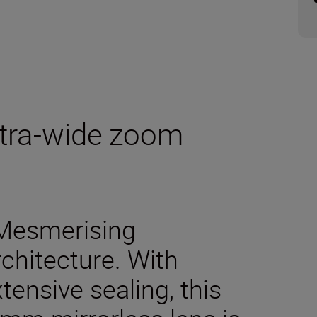
ultra-wide zoom
 Mesmerising
rchitecture. With
ensive sealing, this