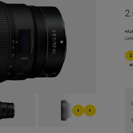
2
Au
Lief