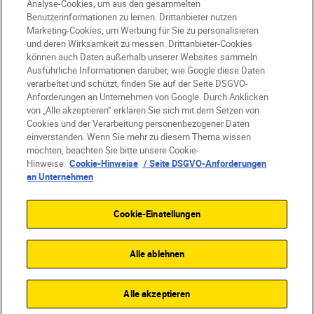
Analyse-Cookies, um aus den gesammelten
Benutzerinformationen zu lernen. Drittanbieter nutzen
DE
Nikon Sites
Marketing-Cookies, um Werbung für Sie zu personalisieren
Kontakt
Datenschutzhinweis
und deren Wirksamkeit zu messen. Drittanbieter-Cookies
können auch Daten außerhalb unserer Websites sammeln.
Nutzungsbedingungen
Ausführliche Informationen darüber, wie Google diese Daten
Geschäftsbedingungen des Nikon Stores
verarbeitet und schützt, finden Sie auf der Seite DSGVO-
Cookie-Hinweise
Barrierefreiheit
Anforderungen an Unternehmen von Google. Durch Anklicken
von „Alle akzeptieren“ erklären Sie sich mit dem Setzen von
Cookie-Einstellungen
Cookies und der Verarbeitung personenbezogener Daten
© 2026 Nikon
einverstanden. Wenn Sie mehr zu diesem Thema wissen
möchten, beachten Sie bitte unsere Cookie-
Hinweise.
Cookie-Hinweise
/ Seite DSGVO-Anforderungen
an Unternehmen
SKIP
Cookie-Einstellungen
Alle ablehnen
Alle akzeptieren