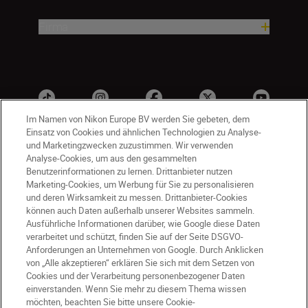
Firma
Im Namen von Nikon Europe BV werden Sie gebeten, dem
Einsatz von Cookies und ähnlichen Technologien zu Analyse-
und Marketingzwecken zuzustimmen. Wir verwenden
Analyse-Cookies, um aus den gesammelten
Benutzerinformationen zu lernen. Drittanbieter nutzen
Marketing-Cookies, um Werbung für Sie zu personalisieren
und deren Wirksamkeit zu messen. Drittanbieter-Cookies
können auch Daten außerhalb unserer Websites sammeln.
DE
Nikon Sites
Ausführliche Informationen darüber, wie Google diese Daten
Kontakt
Datenschutzhinweis
verarbeitet und schützt, finden Sie auf der Seite DSGVO-
Nutzungsbedingungen
Anforderungen an Unternehmen von Google. Durch Anklicken
von „Alle akzeptieren“ erklären Sie sich mit dem Setzen von
Geschäftsbedingungen des Nikon Stores
Cookies und der Verarbeitung personenbezogener Daten
Cookie-Hinweise
Barrierefreiheit
einverstanden. Wenn Sie mehr zu diesem Thema wissen
Cookie-Einstellungen
möchten, beachten Sie bitte unsere Cookie-