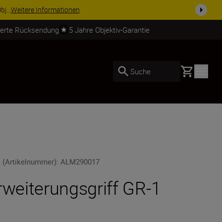
ZUBEHÖR IM ANGEBOT | Sparen Sie 15 % 
ierte Rücksendung
5 Jahre Objektiv-Garantie
Basket
Suche
 (Artikelnummer)
:
ALM290017
rweiterungsgriff GR-1