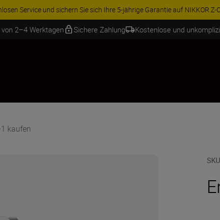
-Obj...
Weitere Informationen
b von 2–4 Werktagen
Sichere Zahlung
Kostenlose und unkompliz
-1 kaufen
SKU
E