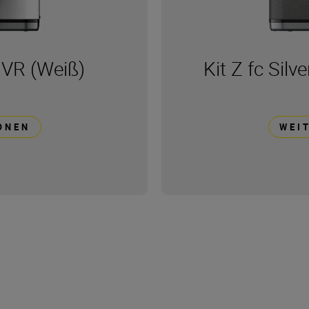
0 VR (Weiß)
Kit Z fc Sil
ONEN
WEI