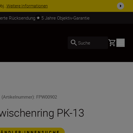
j...
Weitere Informationen
ierte Rücksendung
5 Jahre Objektiv-Garantie
Basket
Suche
 (Artikelnummer)
:
FPW00902
wischenring PK-13
HÄNDLER:INNENSUCHE