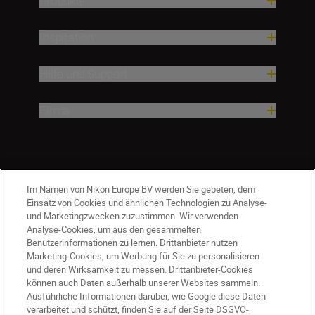
Produkte
Inspiration
Hilfe und Support
Firma
Im Namen von Nikon Europe BV werden Sie gebeten, dem
Einsatz von Cookies und ähnlichen Technologien zu Analyse-
und Marketingzwecken zuzustimmen. Wir verwenden
Analyse-Cookies, um aus den gesammelten
Benutzerinformationen zu lernen. Drittanbieter nutzen
Marketing-Cookies, um Werbung für Sie zu personalisieren
und deren Wirksamkeit zu messen. Drittanbieter-Cookies
können auch Daten außerhalb unserer Websites sammeln.
Ausführliche Informationen darüber, wie Google diese Daten
DE
Nikon Sites
verarbeitet und schützt, finden Sie auf der Seite DSGVO-