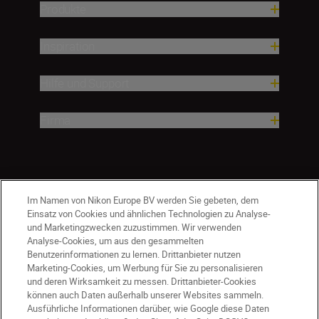
Produkte
Inspiration
Hilfe und Support
Firma
Im Namen von Nikon Europe BV werden Sie gebeten, dem
Einsatz von Cookies und ähnlichen Technologien zu Analyse-
und Marketingzwecken zuzustimmen. Wir verwenden
Analyse-Cookies, um aus den gesammelten
Benutzerinformationen zu lernen. Drittanbieter nutzen
Marketing-Cookies, um Werbung für Sie zu personalisieren
und deren Wirksamkeit zu messen. Drittanbieter-Cookies
können auch Daten außerhalb unserer Websites sammeln.
Ausführliche Informationen darüber, wie Google diese Daten
DE
Nikon Sites