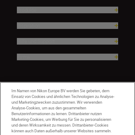
Produkte
Inspiration
Hilfe und Support
Firma
Im Namen von Nikon Europe BV werden Sie gebeten, dem
Einsatz von Cookies und ähnlichen Technologien zu Analyse-
und Marketingzwecken zuzustimmen. Wir verwenden
Analyse-Cookies, um aus den gesammelten
Benutzerinformationen zu lernen. Drittanbieter nutzen
Marketing-Cookies, um Werbung für Sie zu personalisieren
und deren Wirksamkeit zu messen. Drittanbieter-Cookies
können auch Daten außerhalb unserer Websites sammeln.