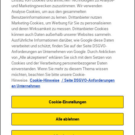
Einsatz von Cookies und ähnlichen Technologien zu Analyse-
und Marketingzwecken zuzustimmen. Wir verwenden
Analyse-Cookies, um aus den gesammelten
Benutzerinformationen zu lernen. Drittanbieter nutzen
Marketing-Cookies, um Werbung für Sie zu personalisieren
DE
Nikon Sites
und deren Wirksamkeit zu messen. Drittanbieter-Cookies
können auch Daten außerhalb unserer Websites sammeln.
Kontakt
Datenschutzhinweis
Ausführliche Informationen darüber, wie Google diese Daten
Nutzungsbedingungen
verarbeitet und schützt, finden Sie auf der Seite DSGVO-
Geschäftsbedingungen des Nikon Stores
Anforderungen an Unternehmen von Google. Durch Anklicken
Cookie-Hinweise
Barrierefreiheit
von „Alle akzeptieren“ erklären Sie sich mit dem Setzen von
Cookies und der Verarbeitung personenbezogener Daten
Cookie-Einstellungen
einverstanden. Wenn Sie mehr zu diesem Thema wissen
© 2026 Nikon
möchten, beachten Sie bitte unsere Cookie-
Hinweise.
Cookie-Hinweise
/ Seite DSGVO-Anforderungen
an Unternehmen
SKIP
Cookie-Einstellungen
Alle ablehnen