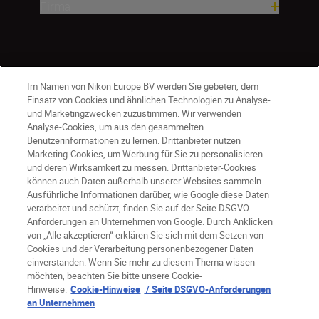
Firma
Im Namen von Nikon Europe BV werden Sie gebeten, dem
Einsatz von Cookies und ähnlichen Technologien zu Analyse-
und Marketingzwecken zuzustimmen. Wir verwenden
Analyse-Cookies, um aus den gesammelten
Benutzerinformationen zu lernen. Drittanbieter nutzen
Marketing-Cookies, um Werbung für Sie zu personalisieren
und deren Wirksamkeit zu messen. Drittanbieter-Cookies
können auch Daten außerhalb unserer Websites sammeln.
Ausführliche Informationen darüber, wie Google diese Daten
DE
Nikon Sites
verarbeitet und schützt, finden Sie auf der Seite DSGVO-
Kontakt
Datenschutzhinweis
Anforderungen an Unternehmen von Google. Durch Anklicken
von „Alle akzeptieren“ erklären Sie sich mit dem Setzen von
Nutzungsbedingungen
Cookies und der Verarbeitung personenbezogener Daten
Geschäftsbedingungen des Nikon Stores
einverstanden. Wenn Sie mehr zu diesem Thema wissen
Cookie-Hinweise
Barrierefreiheit
möchten, beachten Sie bitte unsere Cookie-
Cookie-Einstellungen
Hinweise.
Cookie-Hinweise
/ Seite DSGVO-Anforderungen
© 2026 Nikon
an Unternehmen