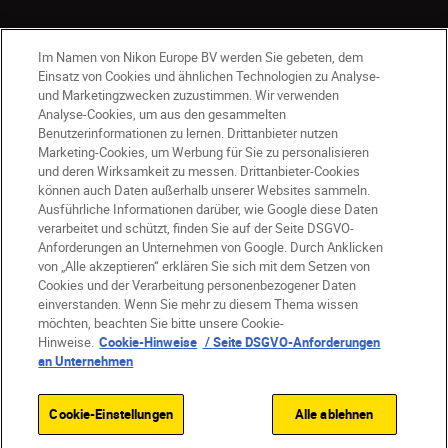
Im Namen von Nikon Europe BV werden Sie gebeten, dem
Einsatz von Cookies und ähnlichen Technologien zu Analyse-
und Marketingzwecken zuzustimmen. Wir verwenden
Analyse-Cookies, um aus den gesammelten
Benutzerinformationen zu lernen. Drittanbieter nutzen
Marketing-Cookies, um Werbung für Sie zu personalisieren
und deren Wirksamkeit zu messen. Drittanbieter-Cookies
können auch Daten außerhalb unserer Websites sammeln.
Ausführliche Informationen darüber, wie Google diese Daten
verarbeitet und schützt, finden Sie auf der Seite DSGVO-
DE
Nikon Sites
Anforderungen an Unternehmen von Google. Durch Anklicken
von „Alle akzeptieren“ erklären Sie sich mit dem Setzen von
Kontakt
Datenschutzhinweis
Cookies und der Verarbeitung personenbezogener Daten
Nutzungsbedingungen
einverstanden. Wenn Sie mehr zu diesem Thema wissen
Geschäftsbedingungen des Nikon Stores
möchten, beachten Sie bitte unsere Cookie-
Hinweise.
Cookie-Hinweise
/ Seite DSGVO-Anforderungen
Cookie-Hinweise
Barrierefreiheit
an Unternehmen
Cookie-Einstellungen
© 2026 Nikon
Cookie-Einstellungen
Alle ablehnen