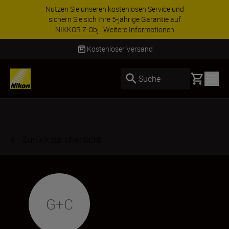
Nutzen Sie unseren kostenlosen Service und
sichern Sie sich Ihre 5-jährige Garantie auf
NIKKOR Z-Obj...
Weitere Informationen
Kostenloser Versand
Basket
Suche
Zurück zur Übersicht
G+C