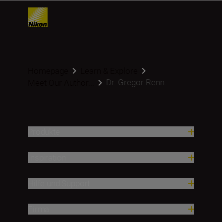
Homepage
Learn & Explore
Dr. Gregor Renn...
Meet Our Author...
Produkte
Inspiration
Hilfe und Support
Firma