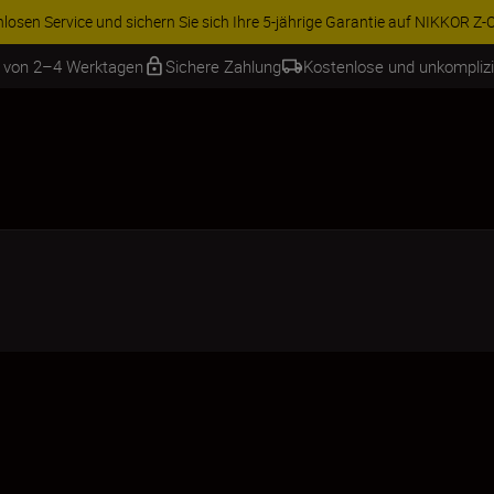
ren Sie 15 % auf ausgewähltes Zubehör und vervollständigen Sie Ihre A
b von 2–4 Werktagen
Sichere Zahlung
Kostenlose und unkompliz