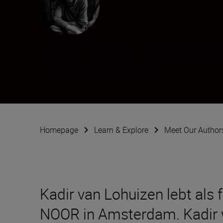
Kadir van Lohuiz
Fotograf:in
•
Fotojournalismus
Homepage
Learn & Explore
Meet Our Author
Kadir van Lohuizen lebt als 
NOOR in Amsterdam. Kadir w