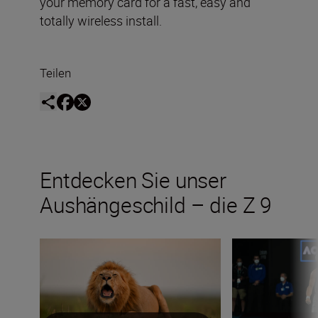
your memory card for a fast, easy and
totally wireless install.
Teilen
Entdecken Sie unser
Aushängeschild – die Z 9
Wie Roie Galitz das Wesen Kenias mit der Z 9 festhält
Sportliche Emotio