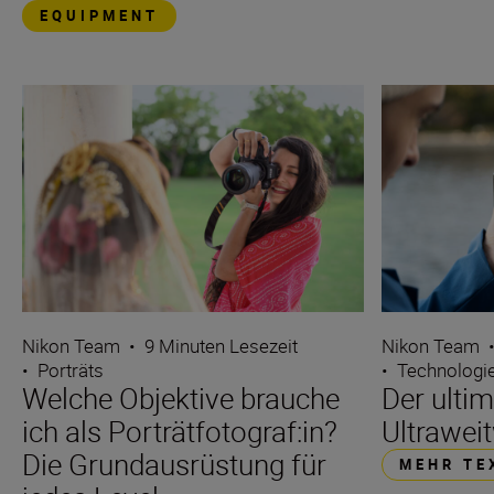
EQUIPMENT
Nikon Team
•
9 Minuten Lesezeit
Nikon Team
•
Porträts
•
Technologi
Welche Objektive brauche
Der ultim
ich als Porträtfotograf:in?
Ultrawei
Die Grundausrüstung für
MEHR TE