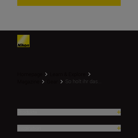
Homepage
Learn & Explore
So holt ihr das...
Magazine
Gear
Produkte
Inspiration