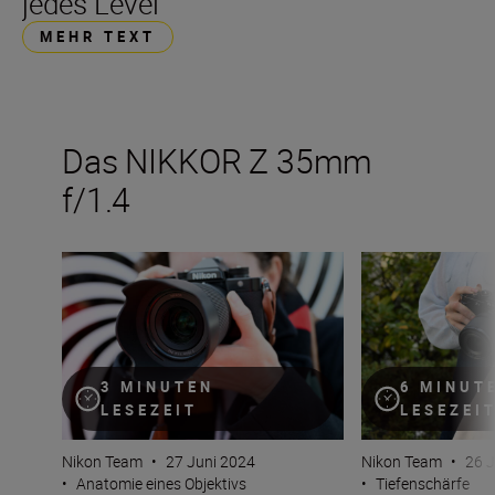
jedes Level
MEHR TEXT
Das NIKKOR Z 35mm
f/1.4
Das neue NIKKOR Z 35mm f/1.4
Das neue NIKKOR
3 MINUTEN
6 MINUT
LESEZEIT
LESEZEI
Nikon Team
•
27 Juni 2024
Nikon Team
•
26 J
•
Anatomie eines Objektivs
•
Tiefenschärfe