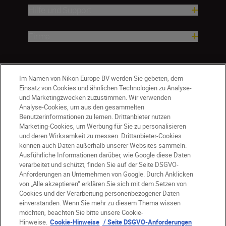
Hilfe und Support
Firma
Im Namen von Nikon Europe BV werden Sie gebeten, dem
Einsatz von Cookies und ähnlichen Technologien zu Analyse-
und Marketingzwecken zuzustimmen. Wir verwenden
Analyse-Cookies, um aus den gesammelten
Benutzerinformationen zu lernen. Drittanbieter nutzen
Marketing-Cookies, um Werbung für Sie zu personalisieren
und deren Wirksamkeit zu messen. Drittanbieter-Cookies
können auch Daten außerhalb unserer Websites sammeln.
Ausführliche Informationen darüber, wie Google diese Daten
verarbeitet und schützt, finden Sie auf der Seite DSGVO-
DE
Nikon Sites
Anforderungen an Unternehmen von Google. Durch Anklicken
von „Alle akzeptieren“ erklären Sie sich mit dem Setzen von
Kontakt
Datenschutzhinweis
Cookies und der Verarbeitung personenbezogener Daten
Nutzungsbedingungen
einverstanden. Wenn Sie mehr zu diesem Thema wissen
Geschäftsbedingungen des Nikon Stores
möchten, beachten Sie bitte unsere Cookie-
Hinweise.
Cookie-Hinweise
/ Seite DSGVO-Anforderungen
Cookie-Hinweise
Barrierefreiheit