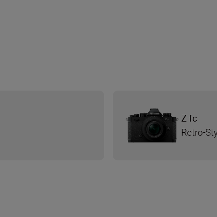
Z fc
Retro-Sty