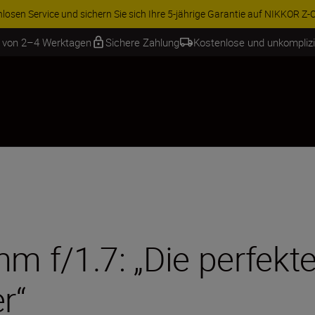
ren Sie 15 % auf ausgewähltes Zubehör und vervollständigen Sie Ihre A
b von 2–4 Werktagen
Sichere Zahlung
Kostenlose und unkompliz
 f/1.7: „Die perfekt
r“