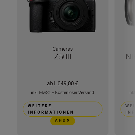
Cameras
Z50II
NI
ab
1.049,00 €
inkl. MwSt.
+
Kostenloser Versand
ink
WEITERE
WE
INFORMATIONEN
IN
SHOP