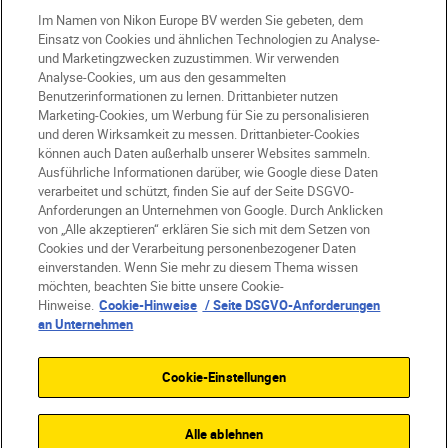
Im Namen von Nikon Europe BV werden Sie gebeten, dem
Einsatz von Cookies und ähnlichen Technologien zu Analyse-
und Marketingzwecken zuzustimmen. Wir verwenden
Analyse-Cookies, um aus den gesammelten
Benutzerinformationen zu lernen. Drittanbieter nutzen
Marketing-Cookies, um Werbung für Sie zu personalisieren
und deren Wirksamkeit zu messen. Drittanbieter-Cookies
können auch Daten außerhalb unserer Websites sammeln.
Ausführliche Informationen darüber, wie Google diese Daten
verarbeitet und schützt, finden Sie auf der Seite DSGVO-
Anforderungen an Unternehmen von Google. Durch Anklicken
von „Alle akzeptieren“ erklären Sie sich mit dem Setzen von
Cookies und der Verarbeitung personenbezogener Daten
DE
Nikon Sites
einverstanden. Wenn Sie mehr zu diesem Thema wissen
möchten, beachten Sie bitte unsere Cookie-
Kontakt
Datenschutzhinweis
Hinweise.
Cookie-Hinweise
/ Seite DSGVO-Anforderungen
Nutzungsbedingungen
an Unternehmen
Geschäftsbedingungen des Nikon Stores
Cookie-Hinweise
Barrierefreiheit
Cookie-Einstellungen
Cookie-Einstellungen
© 2026 Nikon
Alle ablehnen