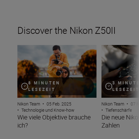
Discover the Nikon Z50II
Wie viele Objektive brauche ich?
Die neue Nikon Z5
8 MINUTEN
3 MINUT
LESEZEIT
LESEZEI
Nikon Team
•
05 Feb. 2025
Nikon Team
•
07 N
•
Technologie und Know-how
•
Tiefenschärfe
Wie viele Objektive brauche
Die neue Nikon
ich?
Zahlen