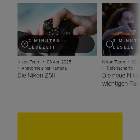
Die Nikon Z5II
Die neue Nikon Z5
2 MINUTEN
3 MINUT
LESEZEIT
LESEZEI
Nikon Team
•
03 Apr. 2025
Nikon Team
•
02 A
•
Anatomie einer Kamera
•
Tiefenschärfe
Die Nikon Z5II
Die neue Nikon
wichtigen Fak