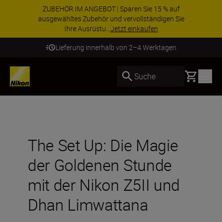
ZUBEHÖR IM ANGEBOT | Sparen Sie 15 % auf
ausgewähltes Zubehör und vervollständigen Sie
Ihre Ausrüstu...
Jetzt einkaufen
Lieferung innerhalb von 2–4 Werktagen
Basket
Suche
The Set Up: Die Magie
der Goldenen Stunde
mit der Nikon Z5II und
Dhan Limwattana