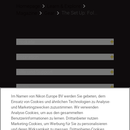
Homepage
Learn & Explore
The Set Up: Fol...
Magazine
Gear
Produkte
Inspiration
Hilfe und Support
Firma
Im Namen von Nikon Europe BV werden Sie gebeten, dem
Einsatz von Cookies und ähnlichen Technologien zu Analyse-
und Marketingzwecken zuzustimmen. Wir verwenden
Analyse-Cookies, um aus den gesammelten
Benutzerinformationen zu lernen. Drittanbieter nutzen
Marketing-Cookies, um Werbung für Sie zu personalisieren
und deren Wirksamkeit zu messen. Drittanbieter-Cookies