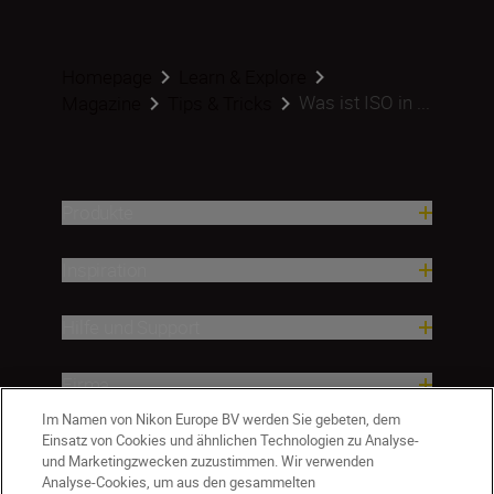
Homepage
Learn & Explore
Was ist ISO in ...
Magazine
Tips & Tricks
Produkte
Inspiration
Hilfe und Support
Firma
Im Namen von Nikon Europe BV werden Sie gebeten, dem
Einsatz von Cookies und ähnlichen Technologien zu Analyse-
und Marketingzwecken zuzustimmen. Wir verwenden
Analyse-Cookies, um aus den gesammelten