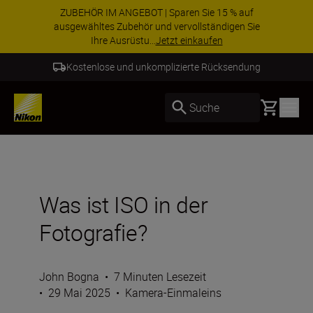
Nutzen Sie unseren kostenlosen Service und
sichern Sie sich Ihre 5-jährige Garantie auf
NIKKOR Z-Obj...
Weitere Informationen
5 Jahre Objektiv-Garantie
Basket
Suche
Was ist ISO in der
Fotografie?
John Bogna
•
7 Minuten Lesezeit
•
29 Mai 2025
•
Kamera-Einmaleins