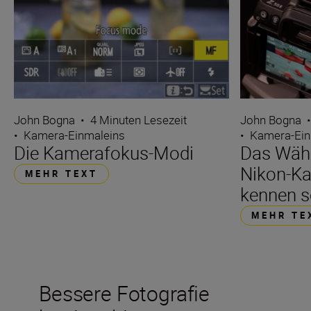
John Bogna
•
4 Minuten Lesezeit
John Bogna
•
Kamera-Einmaleins
•
Kamera-Ein
Die Kamerafokus-Modi
Das Wählr
Nikon-Ka
MEHR TEXT
kennen so
MEHR TE
Bessere Fotografie