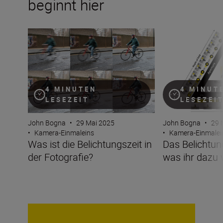
beginnt hier
Was ist die Belichtungszeit in der Fotografie?
Das Belichtungsd
4 MINUTEN
4 MINUT
LESEZEIT
LESEZEI
John Bogna
•
29 Mai 2025
John Bogna
•
29 
•
Kamera-Einmaleins
•
Kamera-Einmalei
Was ist die Belichtungszeit in
Das Belichtung
der Fotografie?
was ihr dazu