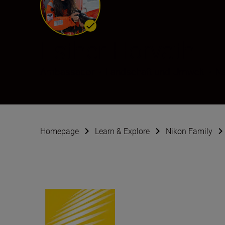
Esther Horvath
Ambassador
•
Landschaft und Umwelt
•
Na
Homepage
Learn & Explore
Nikon Family