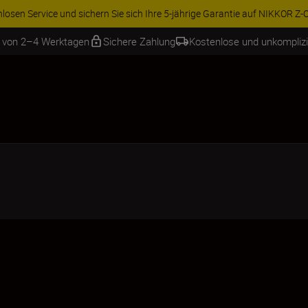
ren Sie 15 % auf ausgewähltes Zubehör und vervollständigen Sie Ihre A
b von 2–4 Werktagen
Sichere Zahlung
Kostenlose und unkompliz