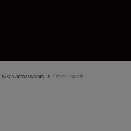
tur und Tiere
Nikon Ambassadors
Esther Horvath