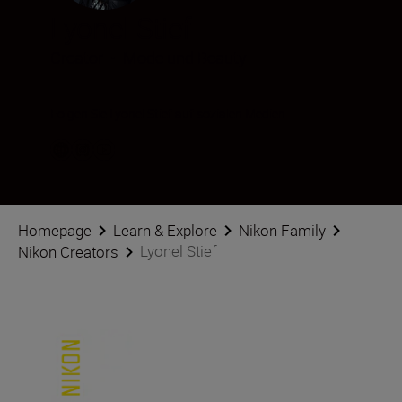
Lyonel Stief
Creator
•
Mode und Beauty
Folgen Sie Lyonel Stief auf sozialen Medien.
Homepage
Learn & Explore
Nikon Family
Lyonel Stief
Nikon Creators