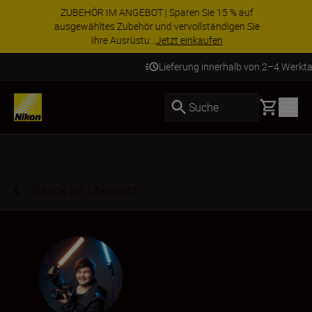
ZUBEHÖR IM ANGEBOT | Sparen Sie 15 % auf
ausgewähltes Zubehör und vervollständigen Sie
Ihre Ausrüstu...
Jetzt einkaufen
Lieferung innerhalb von 2–4 Werktagen
Basket
Suche
Zurück zur Übersicht