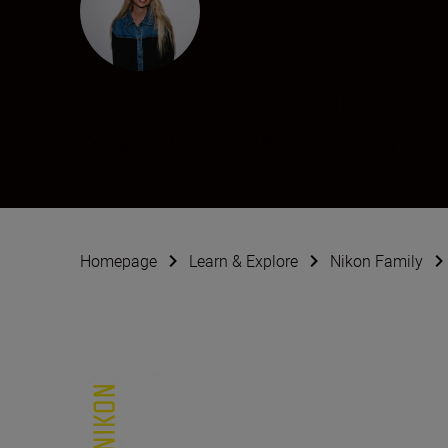
Paulina Torbjörn
Creator
•
Porträts
•
Mode und Beauty
Homepage
Learn & Explore
Nikon Family