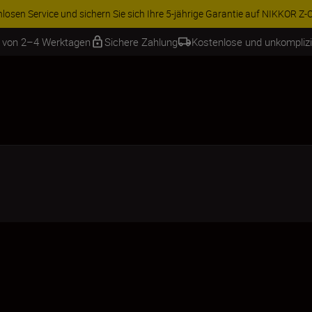
ren Sie 15 % auf ausgewähltes Zubehör und vervollständigen Sie Ihre A
b von 2–4 Werktagen
Sichere Zahlung
Kostenlose und unkompliz